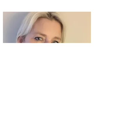
C. Georg, Zürich
Google sei Dank lernte ich Chris Hügli kennen.
Seine Homepage entsprach ganz meinem Stil
und sprach mich sofort an. Wir vereinbarten