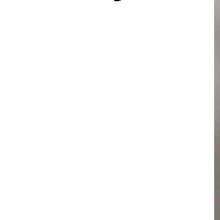
oach und Sparringspartner
nz.
 zu kommunizieren,
mit mehr Wirkung
ner Intuition
echtem Interesse