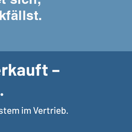
fällst.
rkauft –
.
stem im Vertrieb.