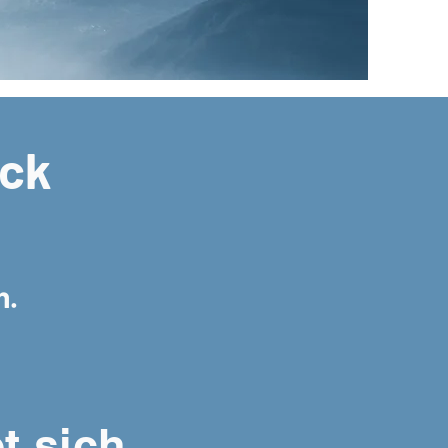
uck
n.
t sich,