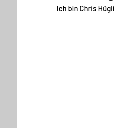
Ich bin Chris Hügli
Sales Trainer, Leadership C
mit Substa
20 Jahren
klarer
bewusster zu entscheiden
durch ihren Alltag
systemischer Klarheit
fei
strukturierter Methodik