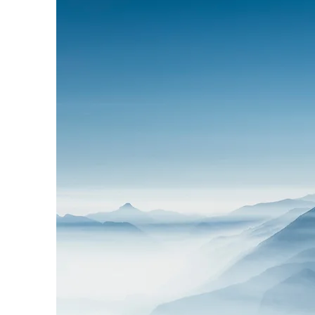
ERF
Mehr