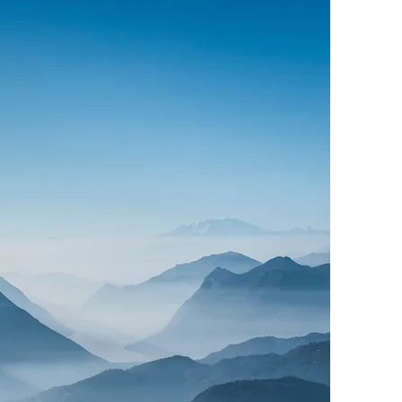
TEM.
.
ung.