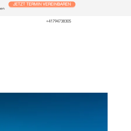
JETZT TERMIN VEREINBAREN
en
+41794738305
ERZ.