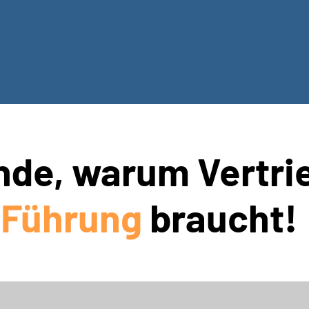
nde, warum Vertri
Führung
braucht!