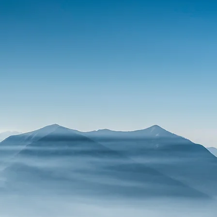
OLG MIT SYS
Für mehr Abschlüsse
 Wirkung. Mehr Führ